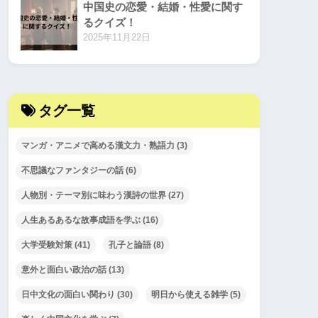
中国史の恋愛・結婚・性愛に関す
るクイズ！
2025年11月22日
タグ一覧
マンガ・アニメで高める漢文力・熟語力
(3)
不思議なファンタジーの話
(6)
人物別・テーマ別に味わう漢詩の世界
(27)
人生あるあるな故事成語を学ぶ
(16)
大学受験対策
(41)
孔子と論語
(8)
意外と面白い政治の話
(13)
日中文化の面白い関わり
(30)
明日から使える雑学
(5)