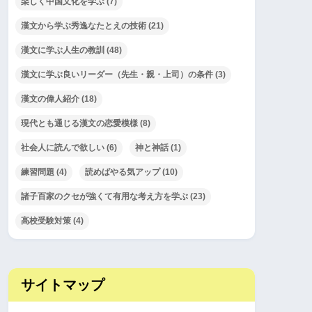
楽しく中国文化を学ぶ
(7)
漢文から学ぶ秀逸なたとえの技術
(21)
漢文に学ぶ人生の教訓
(48)
漢文に学ぶ良いリーダー（先生・親・上司）の条件
(3)
漢文の偉人紹介
(18)
現代とも通じる漢文の恋愛模様
(8)
社会人に読んで欲しい
(6)
神と神話
(1)
練習問題
(4)
読めばやる気アップ
(10)
諸子百家のクセが強くて有用な考え方を学ぶ
(23)
高校受験対策
(4)
サイトマップ