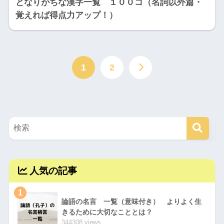
となりがちな漢字一覧 １００コ（名詞以外篇・
覚えれば得点力アップ！）
1
2
人気の記事
1
論語の名言 一覧（意味付き） よりよく生
きるために大切なこととは？
344308 views