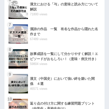
漢文における「与」の意味と読み方について
解説
71800 views
7
漢詩の作品 一覧 有名な作品から隠れた名
作まで
67489 views
8
故事成語を一覧にして分かりやすく解説！エ
ピソードがおもしろい！（意味・例文付き）
59804 views
9
漢文（中国史）において強い絆を築いた関
係 ４選
46571 views
10
返り点の付け方に関する練習問題プリント
（中学生・高校生向け）