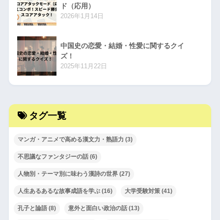
ド（応用）
2026年1月14日
中国史の恋愛・結婚・性愛に関するクイ
ズ！
2025年11月22日
タグ一覧
マンガ・アニメで高める漢文力・熟語力
(3)
不思議なファンタジーの話
(6)
人物別・テーマ別に味わう漢詩の世界
(27)
人生あるあるな故事成語を学ぶ
(16)
大学受験対策
(41)
孔子と論語
(8)
意外と面白い政治の話
(13)