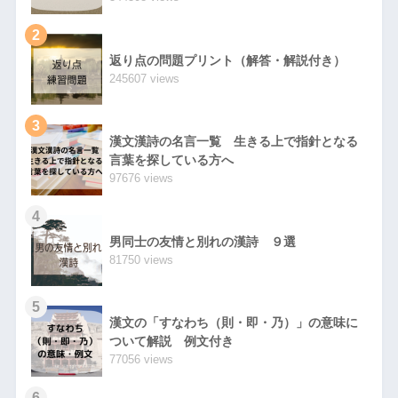
2
返り点の問題プリント（解答・解説付き）
245607 views
3
漢文漢詩の名言一覧 生きる上で指針となる
言葉を探している方へ
97676 views
4
男同士の友情と別れの漢詩 ９選
81750 views
5
漢文の「すなわち（則・即・乃）」の意味に
ついて解説 例文付き
77056 views
6