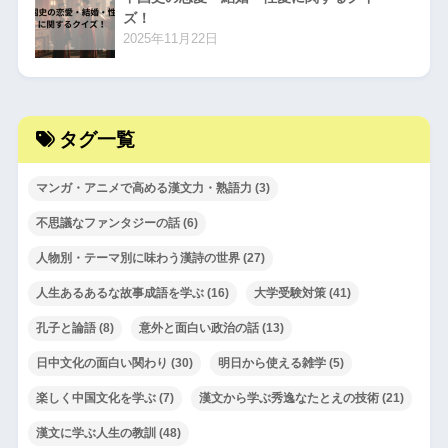
ズ！
2025年11月22日
タグ一覧
マンガ・アニメで高める漢文力・熟語力
(3)
不思議なファンタジーの話
(6)
人物別・テーマ別に味わう漢詩の世界
(27)
人生あるあるな故事成語を学ぶ
(16)
大学受験対策
(41)
孔子と論語
(8)
意外と面白い政治の話
(13)
日中文化の面白い関わり
(30)
明日から使える雑学
(5)
楽しく中国文化を学ぶ
(7)
漢文から学ぶ秀逸なたとえの技術
(21)
漢文に学ぶ人生の教訓
(48)