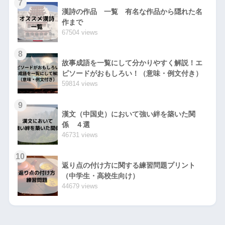
7
漢詩の作品 一覧 有名な作品から隠れた名
作まで
67504 views
8
故事成語を一覧にして分かりやすく解説！エ
ピソードがおもしろい！（意味・例文付き）
59814 views
9
漢文（中国史）において強い絆を築いた関
係 ４選
46731 views
10
返り点の付け方に関する練習問題プリント
（中学生・高校生向け）
44679 views