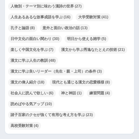
人物別・テーマ別に味わう漢詩の世界
(27)
人生あるあるな故事成語を学ぶ
(16)
大学受験対策
(41)
孔子と論語
(8)
意外と面白い政治の話
(13)
日中文化の面白い関わり
(30)
明日から使える雑学
(5)
楽しく中国文化を学ぶ
(7)
漢文から学ぶ秀逸なたとえの技術
(21)
漢文に学ぶ人生の教訓
(48)
漢文に学ぶ良いリーダー（先生・親・上司）の条件
(3)
漢文の偉人紹介
(18)
現代とも通じる漢文の恋愛模様
(8)
社会人に読んで欲しい
(6)
神と神話
(1)
練習問題
(4)
読めばやる気アップ
(10)
諸子百家のクセが強くて有用な考え方を学ぶ
(23)
高校受験対策
(4)