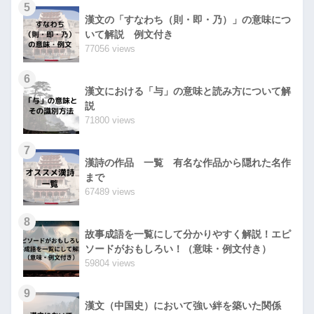
5
漢文の「すなわち（則・即・乃）」の意味につ
いて解説 例文付き
77056 views
6
漢文における「与」の意味と読み方について解
説
71800 views
7
漢詩の作品 一覧 有名な作品から隠れた名作
まで
67489 views
8
故事成語を一覧にして分かりやすく解説！エピ
ソードがおもしろい！（意味・例文付き）
59804 views
9
漢文（中国史）において強い絆を築いた関係