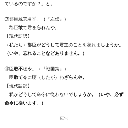
ているのですか？」と。
③郡臣
敢
忘君乎。（『左伝』）
郡臣
敢
て君を忘れんや。
【現代語訳】
（私たち）郡臣が
どうして
君主のことを忘れま
しょうか。
（いや、忘れることなどありません。）
④臣
敢不
聴令。（『戦国策』）
臣
敢て
令に聴（したが）わ
ざらんや。
【現代語訳】
私が
どうして
命令に従わない
でしょうか。（いや、必ず
命令に従います。）
広告