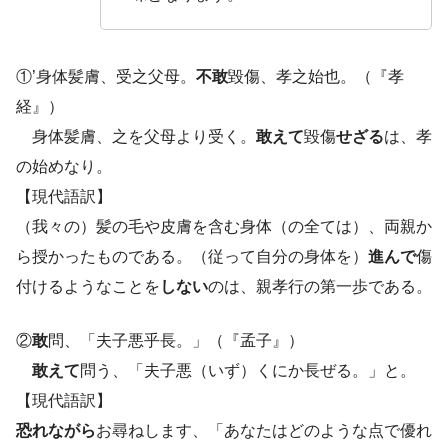
①’身体髪膚、受之父母。
不敢
毀傷、孝之始也。（『孝
経』）
身体髪膚、之を父母より受く。
敢えて
毀傷
せざる
は、孝
の始めなり。
【現代語訳】
（我々の）髪の毛や皮膚を含む身体（の全ては）、両親か
ら授かったものである。（従って自分の身体を）
進んで
傷
付けるようなことを
しない
のは、親孝行の第一歩である。
②
敢
問、「夫子悪乎長。」（『孟子』）
敢えて
問う、「夫子悪（いず）くにか長ぜる。」と。
【現代語訳】
恐れながら
お尋ねします、「あなたはどのような点で優れ