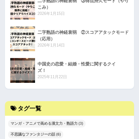
二字熟語の神経衰弱 ③得点持久モード（やり
こみ）
2026年1月15日
二字熟語の神経衰弱 ②スコアアタックモード
（応用）
2026年1月14日
中国史の恋愛・結婚・性愛に関するクイ
ズ！
2025年11月22日
タグ一覧
マンガ・アニメで高める漢文力・熟語力
(3)
不思議なファンタジーの話
(6)