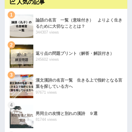
人気の記事
1
論語の名言 一覧（意味付き） よりよく生き
るために大切なこととは？
344307 views
2
返り点の問題プリント（解答・解説付き）
245602 views
3
漢文漢詩の名言一覧 生きる上で指針となる言
葉を探している方へ
97671 views
4
男同士の友情と別れの漢詩 ９選
81744 views