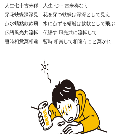
人生七十古来稀 人生 七十 古来稀なり
穿花蛺蝶深深見 花を穿つ蛱蝶は深深として見え
点水蜻點款款飛 水に点ずる蜻蜓は款款として飛ぶ
伝語風光共流転 伝語す 風光共に流転して
暫時相賞莫相違 暫時 相賞して相違うこと莫かれ