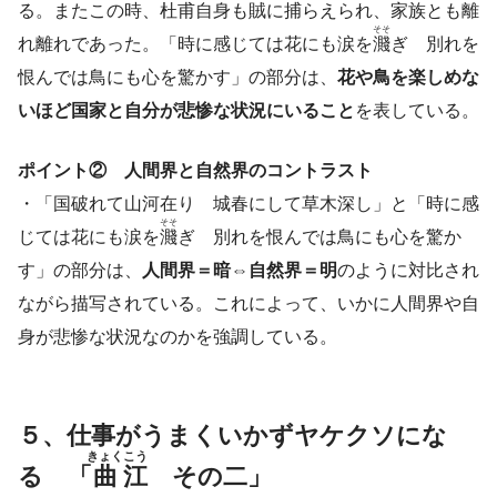
る。またこの時、杜甫自身も賊に捕らえられ、家族とも離
そそ
れ離れであった。「時に感じては花にも涙を
濺
ぎ 別れを
恨んでは鳥にも心を驚かす」の部分は、
花や鳥を楽しめな
いほど国家と自分が悲惨な状況にいること
を表している。
ポイント② 人間界と自然界のコントラスト
・「国破れて山河在り 城春にして草木深し」と「時に感
そそ
じては花にも涙を
濺
ぎ 別れを恨んでは鳥にも心を驚か
す」の部分は、
人間界＝暗⇔自然界＝明
のように対比され
ながら描写されている。これによって、いかに人間界や自
身が悲惨な状況なのかを強調している。
５、仕事がうまくいかずヤケクソにな
きょく
こう
る 「
曲
江
その二」