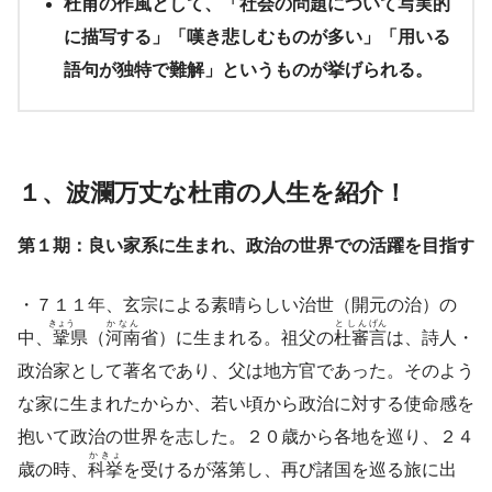
杜甫の作風として、「社会の問題について写実的
に描写する」「嘆き悲しむものが多い」「用いる
語句が独特で難解」というものが挙げられる。
１、波瀾万丈な杜甫の人生を紹介！
第１期：良い家系に生まれ、政治の世界での活躍を目指す
・７１１年、玄宗による素晴らしい治世（開元の治）の
きょう
かなん
としん
げん
中、
鞏
県（
河南
省）に生まれる。祖父の
杜審
言
は、詩人・
政治家として著名であり、父は地方官であった。そのよう
な家に生まれたからか、若い頃から政治に対する使命感を
抱いて政治の世界を志した。２０歳から各地を巡り、２４
かきょ
歳の時、
科挙
を受けるが落第し、再び諸国を巡る旅に出