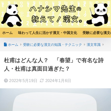
ホーム
味わって人生に活かす漢文・中国文化
受験に必要な漢文
ホーム
受験に必要な漢文の知識・テクニック
漢文常識
杜甫はどんな人？ 「春望」で有名な詩
人・杜甫は真面目過ぎた？
2022年5月19日
2024年1月6日