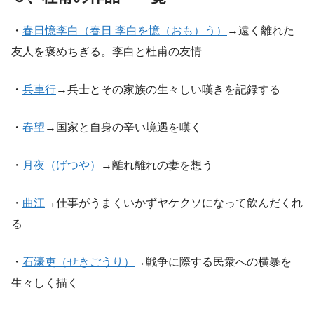
・
春日憶李白（春日 李白を憶（おも）う）
→遠く離れた
友人を褒めちぎる。李白と杜甫の友情
・
兵車行
→兵士とその家族の生々しい嘆きを記録する
・
春望
→国家と自身の辛い境遇を嘆く
・
月夜（げつや）
→離れ離れの妻を想う
・
曲江
→仕事がうまくいかずヤケクソになって飲んだくれ
る
・
石濠吏（せきごうり）
→戦争に際する民衆への横暴を
生々しく描く