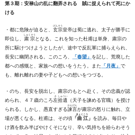
第３期：安禄山の乱に翻弄される
賊に捉えられて死にか
ける
げんそう
・都に危険が迫ると、
玄宗
皇帝は蜀に逃れ、太子が勝手に
しゅくそう
即位し、
粛宗
となる。これを知った杜甫は単身、粛宗の
所に駆けつけようとしたが、途中で反乱軍に捕らえられ、
長安に幽閉される。このころ、
「春望」
を記し、荒廃した
都への感慨と、家族への想いをうたう。また
「月夜」
で
も、離れ離れの妻や子どもへの想いをつづる。
・のち、長安を脱出し、粛宗のもとへ赴く。その忠義が認
さ
しゅうい
められ、４７歳のころ
左
拾遺
（天子を諫める官職）を授け
かんげん
られる。しかし、愚直すぎる
諫言
が粛宗の怒りに触れ、立
きょく
こう
場が悪くなる。杜甫は、その頃
「
曲
江
」
を読み、毎日や
け酒を飲み半ばやけくそになり、辛い気持ちを紛らわそう