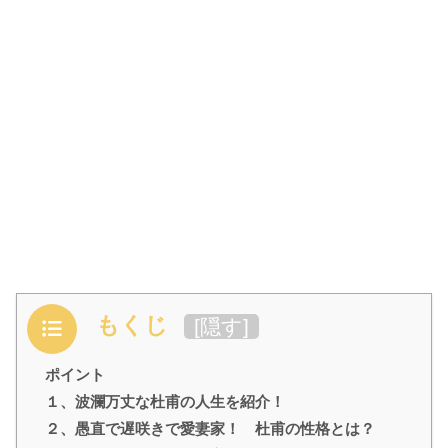
もくじ
[
隠す
]
ポイント
１、波瀾万丈な杜甫の人生を紹介！
２、愚直で遅咲きで愛妻家！ 杜甫の性格とは？