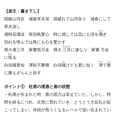
【原文・書き下し】
国破山河在 城春草木深 国破れて山河在り 城春にして
草木深し
そそ
感時花濺涙 恨別鳥驚心 時に感じては花にも涙を
濺
ぎ
別れを恨んでは鳥にも心を驚かす
さん
げつ
烽火連三月 家書抵万金 烽火
三
月
に連なり 家書 万金
あた
に
抵
る
か
すべ
しん
白頭掻更短 渾欲不勝簪 白頭
掻
けども更に短く
渾
て
簪
に勝えざらんと欲す
ポイント① 杜甫の境遇と唐の状態
・杜甫が生まれた時、唐の国力は栄えていた。しかし、時
間を経るにつれ、次第に荒れていき、とうとう大反乱が起
こってしまい、存続が危うくなるレベルで追い込まれてい