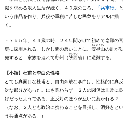
職を求める浪人生活が続く。４０歳のころ、
「兵車行」
と
いう作品を作り、兵役や重税に苦しむ民衆をリアルに描
く。
・７５５年、４４歳の時、２４年間かけて初めて念願の官
あんろくざん
吏に採用される。しかし間の悪いことに、
安禄山
の乱が勃
ふ
せん
せい
発すると、家族を連れて
鄜
州（
陝
西
省）に避難する。
【小話】杜甫と李白の性格
とても真面目な杜甫と、自由奔放な李白は、性格的に真反
対な部分があった。にも関わらず、２人の関係は非常に良
好だったようである。正反対のほうが互いに惹かれる？
（なお、２人とも政治に携わることを目指し、酒好きとい
う共通点がある。）