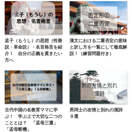
孟子（もうし）の思想（性善
漢文における二重否定の意味
説・革命説）・名言格言を紹
と訳し方を一覧にして徹底解
介！ 自分の正義を貫きたい
説！（練習問題付き）
方へ
古代中国の名教育ママに学
男同士の友情と別れの漢詩
ぶ！ 学ぶ上で大切な二つの
９選
こととは？ 「孟母三遷」
「孟母断機」