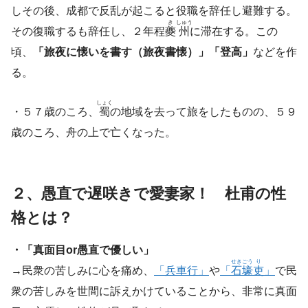
しその後、成都で反乱が起こると役職を辞任し避難する。
き
しゅう
その復職するも辞任し、２年程
夔
州
に滞在する。この
頃、
「旅夜に懐いを書す（旅夜書懐）」「登高」
などを作
る。
しょく
・５７歳のころ、
蜀
の地域を去って旅をしたものの、５９
歳のころ、舟の上で亡くなった。
２、愚直で遅咲きで愛妻家！ 杜甫の性
格とは？
・「真面目or愚直で優しい」
せき
ごう
り
→民衆の苦しみに心を痛め、
「兵車行」
や
「
石
壕
吏
」
で民
衆の苦しみを世間に訴えかけていることから、非常に真面