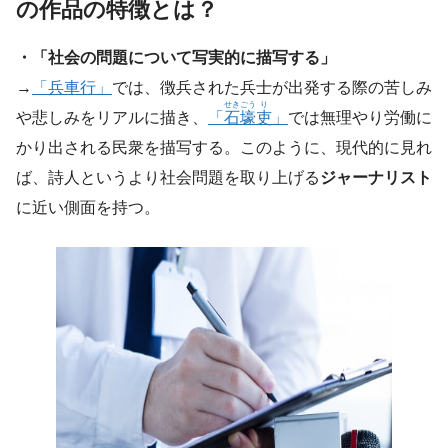
の作品の特徴とは？
・「社会の問題について写実的に描写する」
→
「兵車行」
では、徴兵された兵士が出発する際の苦しみ
せき
ごう
り
や悲しみをリアルに描き、
「
石
壕
吏
」
では無理やり労働に
かり出される民衆を描写する。このように、現代的に見れ
ば、詩人というより社会問題を取り上げる
ジャーナリスト
に近い側面を持つ。