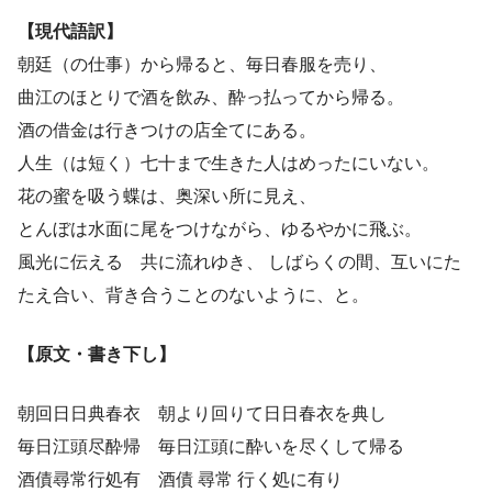
【現代語訳】
朝廷（の仕事）から帰ると、毎日春服を売り、
曲江のほとりで酒を飲み、酔っ払ってから帰る。
酒の借金は行きつけの店全てにある。
人生（は短く）七十まで生きた人はめったにいない。
花の蜜を吸う蝶は、奥深い所に見え、
とんぼは水面に尾をつけながら、ゆるやかに飛ぶ。
風光に伝える 共に流れゆき、 しばらくの間、互いにた
たえ合い、背き合うことのないように、と。
【原文・書き下し】
朝回日日典春衣 朝より回りて日日春衣を典し
毎日江頭尽酔帰 毎日江頭に酔いを尽くして帰る
酒債尋常行処有 酒債 尋常 行く処に有り