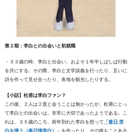
第２期：李白との出会いと初就職
・３３歳の時、李白と出会い、およそ１年半しばしば行動
を共にする。その際、李白と文学談義を行ったり、互いに
詩を作って見せ合ったり、各地を観光したりする。
【小話】杜甫は李白ファン？
この後、２人は２度と会うことは無かったが、杜甫にとっ
て李白との出会いは、非常に大切であったようである。こ
れは、３５歳のころ、前年別れた李白を想って
「春日 李
白を憶う（春日憶李白）」
を作ったり、その後もことある