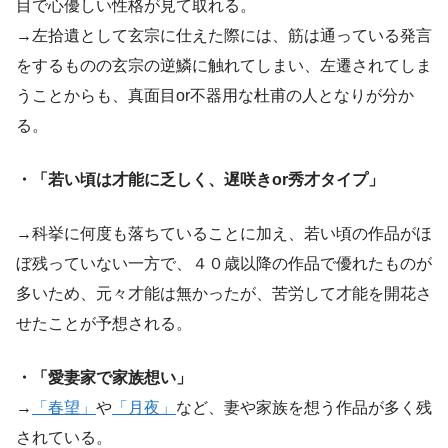
目で心優しい性格が見て取れる。
→左拾遺として玄宗に仕えた際には、筋は通っている発言
をするものの玄宗の逆鱗に触れてしまい、左遷されてしま
うことからも、真面目or不器用な杜甫の人となりが分か
る。
・「若い頃は才能に乏しく、遅咲きor秀才タイプ」
→科挙に何度も落ちていることに加え、若い頃の作品がほ
ぼ残っていない一方で、４０歳以降の作品で優れたものが
多いため、元々才能は無かったが、苦労して才能を開花さ
せたことが予想される。
・「愛妻家で家族想い」
→
「春望」
や
「月夜」
など、妻や家族を想う作品が多く残
されている。