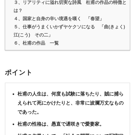
３、リアリティに溢れ切実な詩風 杜甫の作品の特徴と
は？
４、国家と自身の辛い境遇を嘆く 「春望」
５、仕事がうまくいかずヤケクソになる 「曲(きょく)
江(こう) その二」
６、杜甫の作品 一覧
ポイント
杜甫の人生は、何度も試験に落ちたり、賊に捕ら
えられて死にかけたりと、非常に波瀾万丈なもの
であった。
杜甫の性格は、愚直で遅咲きで愛妻家。