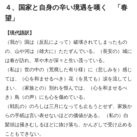
４、国家と自身の辛い境遇を嘆く 「春
望」
【現代語訳】
（我が）国は（反乱によって）破壊されてしまったもの
の、山や河は（雄大に）たたずんでいる。（長安の）城に
は春が訪れ、草や木が深々と生い茂っている。
（私は）世の中の（荒廃した有り様）に（悲しみを）感じ
ては、（心を和ませるべき）花（を見ても）涙を流してし
まい、（家族との）別れを恨んでは、（心を和ませるべ
き）鳥（の声）にも心を傷めている。
（戦乱の）のろしは三月になっても止もうとせず、家族か
らの手紙は言い表せないほどの価値がある。 （私の）白
髪頭は掻きむしるほどに抜け落ち、かんざしで受け止める
こともできない。