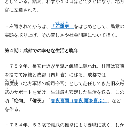
としている。結局、わずか１０日ほどでクビになり、地方
官に左遷される。
せき
ごう
り
・左遷されてからは、
「
石
壕
吏
」
をはじめとして、民衆の
実態を取り上げ、その苦しさや社会問題について描く。
第４期：成都での幸せな生活と晩年
・７５９年、長安付近が旱魃と飢饉に襲われ、杜甫は官職
を捨てて家族と成都（四川省）に移る。成都では
せつどし
げん
節度使
（地方軍隊の総司令官）として赴任してきた旧友
厳
ぶ
武
のサポートを受け、生涯最も安定した生活を送る。この
頃
「絶句」「倦夜」
「
春夜喜雨（春夜 雨を喜ぶ）
」など
を作る。
・７６４年、５３歳で厳武の推挙により要職に就く。しか