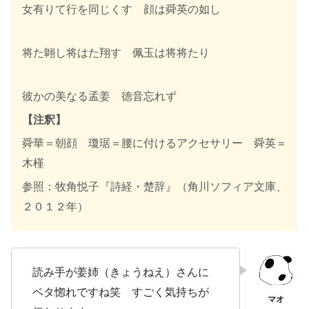
女有りて行を同じくす 顔は舜英の如し
将た翺し将はた翔す 佩玉は将将たり
彼かの美なる孟姜 徳音忘れず
【注釈】
舜華＝朝顔 瓊琚＝腰に付けるアクセサリー 舜英＝
木槿
参照：牧角悦子『詩経・楚辞』（角川ソフィア文庫、
２０１２年）
読み手が姜姉（きょうねえ）さんに
ベタ惚れですね笑 すごく気持ちが