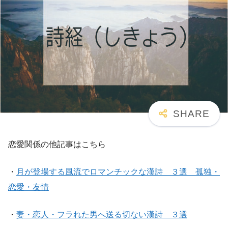
恋愛関係の他記事はこちら
・
月が登場する風流でロマンチックな漢詩 ３選 孤独・
恋愛・友情
・
妻・恋人・フラれた男へ送る切ない漢詩 ３選