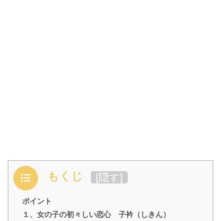
もくじ
[
隠す
]
ポイント
１、女の子の初々しい恋心 子衿（しきん）