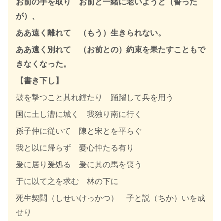
お前の手を取り お前と一緒に老いようと（誓った
が）、
ああ遠く離れて （もう）生きられない。
ああ遠く別れて （お前との）約束を果たすこともで
きなくなった。
【書き下し】
鼓を撃つこと其れ鏜たり 踊躍して兵を用う
国に土し漕に城く 我独り南に行く
孫子仲に従いて 陳と宋とを平らぐ
我と以に帰らず 憂心忡たる有り
爰に居り爰処る 爰に其の馬を喪う
于に以て之を求む 林の下に
死生契闊（しせいけっかつ） 子と説（ちか）いを成
せり