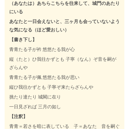
（あなたは）あちらこちらを往来して、城門のあたり
にいる
あなたと一日会えないと、三ヶ月も会っていないよう
な気になる（ほど愛おしい）
【書き下し】
青青たる子が衿 悠悠たる我が心
縦（たと）ひ我往かずとも 子寧（なん）ぞ音を嗣が
ざらんや
青青たる子が佩 悠悠たる我が思い
縦ひ我往かずとも 子寧ぞ来たらざらんや
挑たり達たり 城闕に在り
一日見ざれば 三月の如し
【注釈】
青青＝若さを暗に表している 子＝あなた 音を嗣ぐ