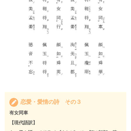
恋愛・愛情の詩 その３
有女同車
【現代語訳】