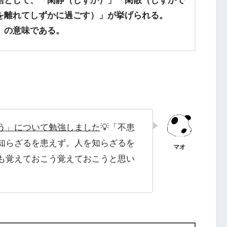
語として、「閑静（しずか）」「閑散（しずかで
を離れてしずかに過ごす）」が挙げられる。
」の意味である。
う」について勉強しました
💡「不患
知らざるを患えず。人を知らざるを
も覚えておこう覚えておこうと思い