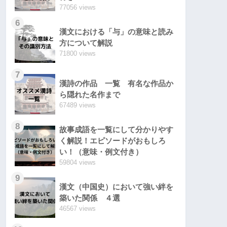
77056 views
6
漢文における「与」の意味と読み
方について解説
71800 views
7
漢詩の作品 一覧 有名な作品か
ら隠れた名作まで
67489 views
8
故事成語を一覧にして分かりやす
く解説！エピソードがおもしろ
い！（意味・例文付き）
59804 views
9
漢文（中国史）において強い絆を
築いた関係 ４選
46567 views