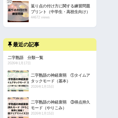
10
返り点の付け方に関する練習問題
プリント（中学生・高校生向け）
44672 views
最近の記事
二字熟語 分類一覧
2026年1月17日
二字熟語の神経衰弱 ①タイムア
タックモード（基本）
2026年1月15日
二字熟語の神経衰弱 ③得点持久
モード（やりこみ）
2026年1月15日