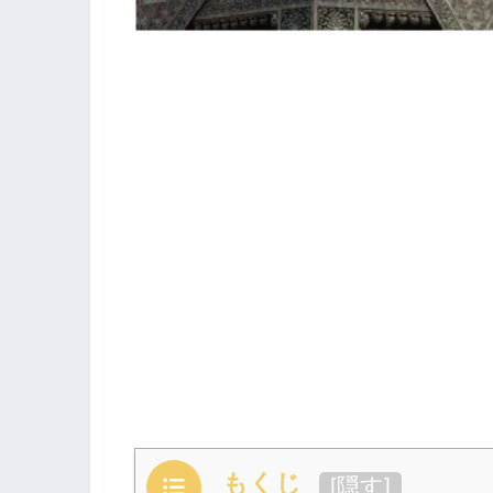
もくじ
[
隠す
]