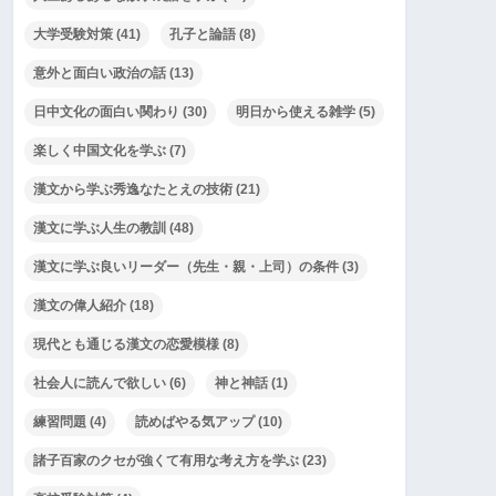
大学受験対策
(41)
孔子と論語
(8)
意外と面白い政治の話
(13)
日中文化の面白い関わり
(30)
明日から使える雑学
(5)
楽しく中国文化を学ぶ
(7)
漢文から学ぶ秀逸なたとえの技術
(21)
漢文に学ぶ人生の教訓
(48)
漢文に学ぶ良いリーダー（先生・親・上司）の条件
(3)
漢文の偉人紹介
(18)
現代とも通じる漢文の恋愛模様
(8)
社会人に読んで欲しい
(6)
神と神話
(1)
練習問題
(4)
読めばやる気アップ
(10)
諸子百家のクセが強くて有用な考え方を学ぶ
(23)