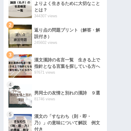
よりよく生きるために大切なこと
とは？
344307 views
2
返り点の問題プリント（解答・解
説付き）
245602 views
3
漢文漢詩の名言一覧 生きる上で
指針となる言葉を探している方へ
97671 views
4
男同士の友情と別れの漢詩 ９選
81746 views
5
漢文の「すなわち（則・即・
乃）」の意味について解説 例文
付き