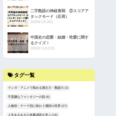
二字熟語の神経衰弱 ②スコアア
タックモード（応用）
2026年1月14日
中国史の恋愛・結婚・性愛に関す
るクイズ！
2025年11月22日
タグ一覧
マンガ・アニメで高める漢文力・熟語力
(3)
不思議なファンタジーの話
(6)
人物別・テーマ別に味わう漢詩の世界
(27)
人生あるあるな故事成語を学ぶ
(16)