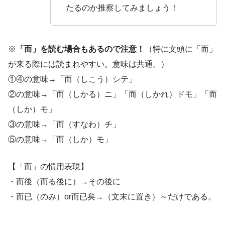
たるのか推察してみましょう！
※
「而」を読む場合もあるので注意！
（特に文頭に「而」
が来る際には読まれやすい。意味は共通。）
①④の意味→「而（しこう）シテ」
②の意味→「而（しかる）ニ」「而（しかれ）ドモ」「而
（しか）モ」
③の意味→「而（すなわ）チ」
⑤の意味→「而（しか）モ」
【「而」の慣用表現】
・而後（而る後に）→その後に
・而已（のみ）or而已矣→（文末に置き）～だけである。