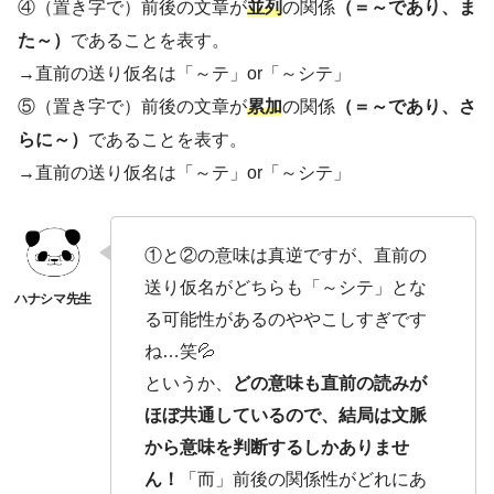
④（置き字で）前後の文章が
並列
の関係
（＝～であり、ま
た～）
であることを表す。
→直前の送り仮名は「～テ」or「～シテ」
⑤（置き字で）前後の文章が
累加
の関係
（＝～であり、さ
らに～）
であることを表す。
→直前の送り仮名は「～テ」or「～シテ」
①と②の意味は真逆ですが、直前の
送り仮名がどちらも「～シテ」とな
る可能性があるのややこしすぎです
ね…笑💦
というか、
どの意味も直前の読みが
ほぼ共通しているので、結局は文脈
から意味を判断するしかありませ
ん！
「而」前後の関係性がどれにあ