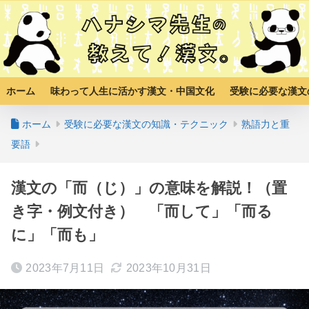
ホーム
味わって人生に活かす漢文・中国文化
受験に必要な漢文
ホーム
受験に必要な漢文の知識・テクニック
熟語力と重
要語
漢文の「而（じ）」の意味を解説！（置
き字・例文付き） 「而して」「而る
に」「而も」
2023年7月11日
2023年10月31日