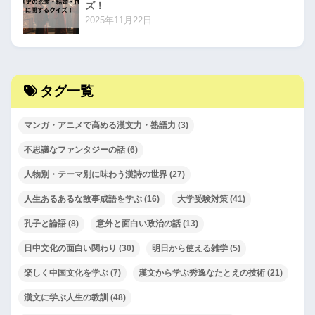
ズ！
2025年11月22日
タグ一覧
マンガ・アニメで高める漢文力・熟語力
(3)
不思議なファンタジーの話
(6)
人物別・テーマ別に味わう漢詩の世界
(27)
人生あるあるな故事成語を学ぶ
(16)
大学受験対策
(41)
孔子と論語
(8)
意外と面白い政治の話
(13)
日中文化の面白い関わり
(30)
明日から使える雑学
(5)
楽しく中国文化を学ぶ
(7)
漢文から学ぶ秀逸なたとえの技術
(21)
漢文に学ぶ人生の教訓
(48)