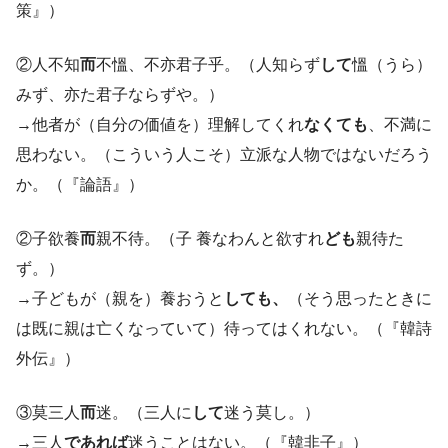
策』）
②人不知
而
不慍、不亦君子乎。（人知らず
して
慍（うら）
みず、亦た君子ならずや。）
→他者が（自分の価値を）理解してくれ
なくても
、不満に
思わない。（こういう人こそ）立派な人物ではないだろう
か。（『論語』）
②子欲養
而
親不待。（子 養なわんと欲すれ
ども
親待た
ず。）
→子どもが（親を）養おうと
しても、
（そう思ったときに
は既に親は亡くなっていて）待ってはくれない。（『韓詩
外伝』）
③莫三人
而
迷。（三人に
して
迷う莫し。）
→三人
であれば
迷うことはない。（『韓非子』）