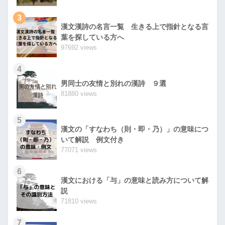
3
漢文漢詩の名言一覧 生きる上で指針となる言
葉を探している方へ
97692 views
4
男同士の友情と別れの漢詩 ９選
81880 views
5
漢文の「すなわち（則・即・乃）」の意味につ
いて解説 例文付き
77071 views
6
漢文における「与」の意味と読み方について解
説
71810 views
7