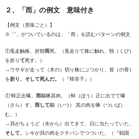
２、「而」の例文 意味付き
【例文（意味ごと）】
※「’」がついているのは、「而」を読むパターンの例文
①兎走触株、折頸
而
死。（兎走りて株に触れ、頸（くび）
を折り
て
死す。）
→ウサギが走って（木の）切り株にぶつかり、首（の骨）
を
折り、そして死んだ。
（『韓非子』）
①’蚌正出曝。
而
鷸啄其肉。（蚌（ぼう）正に出でて曝
（さら）す。
而して
鷸（いつ） 其の肉を啄（ついば）
む。）
→貝がちょうど（水から）出てきて、日に当たっていた。
そして、
シギが貝の肉をクチバシでつついた。（『戦国