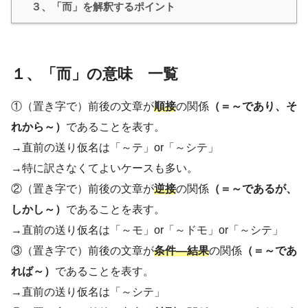
３、「而」を解釈するポイント
１、「而」の意味 一覧
①（置き字で）前後の文章が
順接
の関係
（＝～であり、そ
れから～）
であることを表す。
→直前の送り仮名は「～テ」or「～シテ」
→特に訳さなくてよいケースも多い。
②（置き字で）前後の文章が
逆接
の関係
（＝～であるが、
しかし～）
であることを表す。
→直前の送り仮名は「～モ」or「～ドモ」or「～シテ」
③（置き字で）前後の文章が
条件―結果
の関係
（＝～であ
れば～）
であることを表す。
→直前の送り仮名は「～シテ」