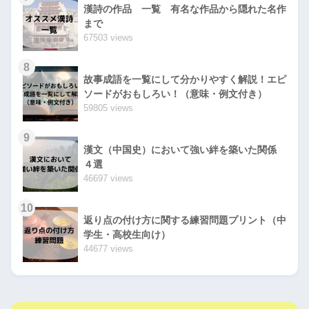
漢詩の作品 一覧 有名な作品から隠れた名作
まで
67503 views
8
故事成語を一覧にして分かりやすく解説！エピ
ソードがおもしろい！（意味・例文付き）
59805 views
9
漢文（中国史）において強い絆を築いた関係
４選
46697 views
10
返り点の付け方に関する練習問題プリント（中
学生・高校生向け）
44677 views