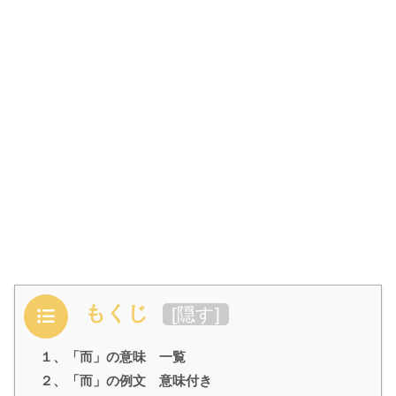
もくじ
[
隠す
]
１、「而」の意味 一覧
２、「而」の例文 意味付き