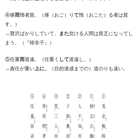
④侈
而
惰者貧。（侈（おご）り
て
惰（おこた）る者は貧
す。）
→贅沢ばかりしていて、
また
怠ける人間は貧乏になってし
まう。（『韓非子』）
⑤任重
而
道遠。（任重く
して
道遠し。）
→責任が重い
上に、
（目的達成までの）道のりも遠い。