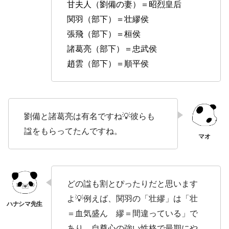
甘夫人（劉備の妻）＝昭烈皇后
関羽（部下）＝壮繆侯
張飛（部下）＝桓侯
諸葛亮（部下）＝忠武侯
趙雲（部下）＝順平侯
劉備と諸葛亮は有名ですね💡彼らも
諡をもらってたんですね。
どの諡も割とぴったりだと思います
よ💡例えば、関羽の「壮繆」は「壮
＝血気盛ん 繆＝間違っている」で
あり、自尊心の強い性格で最期にや