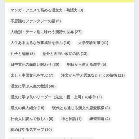
マンガ・アニメで高める漢文力・熟語力
(3)
不思議なファンタジーの話
(6)
人物別・テーマ別に味わう漢詩の世界
(27)
人生あるあるな故事成語を学ぶ
(16)
大学受験対策
(41)
孔子と論語
(8)
意外と面白い政治の話
(13)
日中文化の面白い関わり
(30)
明日から使える雑学
(5)
楽しく中国文化を学ぶ
(7)
漢文から学ぶ秀逸なたとえの技術
(21)
漢文に学ぶ人生の教訓
(48)
漢文に学ぶ良いリーダー（先生・親・上司）の条件
(3)
漢文の偉人紹介
(18)
現代とも通じる漢文の恋愛模様
(8)
社会人に読んで欲しい
(6)
神と神話
(1)
練習問題
(4)
読めばやる気アップ
(10)