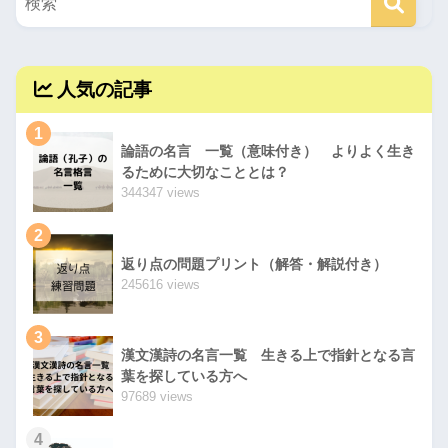
人気の記事
1
論語の名言 一覧（意味付き） よりよく生き
るために大切なこととは？
344347 views
2
返り点の問題プリント（解答・解説付き）
245616 views
3
漢文漢詩の名言一覧 生きる上で指針となる言
葉を探している方へ
97689 views
4