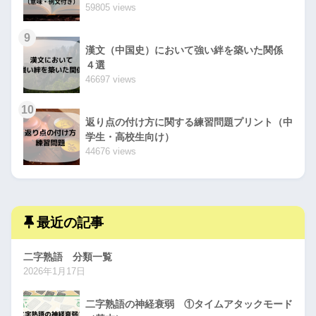
59805 views
9
漢文（中国史）において強い絆を築いた関係
４選
46697 views
10
返り点の付け方に関する練習問題プリント（中
学生・高校生向け）
44676 views
最近の記事
二字熟語 分類一覧
2026年1月17日
二字熟語の神経衰弱 ①タイムアタックモード