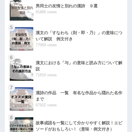
男同士の友情と別れの漢詩 ９選
81880 views
5
漢文の「すなわち（則・即・乃）」の意味につ
いて解説 例文付き
77069 views
6
漢文における「与」の意味と読み方について解
説
71810 views
7
漢詩の作品 一覧 有名な作品から隠れた名作
まで
67502 views
8
故事成語を一覧にして分かりやすく解説！エピ
ソードがおもしろい！（意味・例文付き）