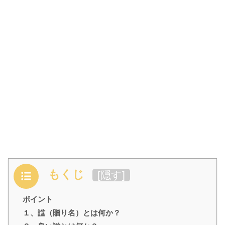
もくじ
[
隠す
]
ポイント
１、諡（贈り名）とは何か？