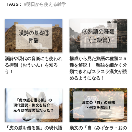
TAGS :
明日から使える雑学
漢詩や現代の音楽にも使われ
構成から見た熟語の種類２５
る押韻（おういん）を知ろ
種を解説！ 熟語を細かく分
う！
類できればスラスラ漢文が読
めるようになる！
「虎の威を借る狐」の現代語
漢文の「自（みずかラ・おの