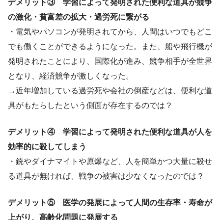
デメリット③ 学習によって発明された便利な道具が競争
の激化・貧富差の拡大・過労死に繋がる
・電気やパソコンが発明されてから、人間はいつでもどこ
でも働くことができるようになった。また、船や飛行機が
発明されたことにより、国際化が進み、競争相手が全世界
となり、経済競争が激しくなった。
→近年増加している過労死や会社の倒産などは、便利な道
具がもたらしたという側面が存在するのでは？
デメリット④
学習によって発明された便利な道具が人を
効率的に殺してしまう
・銃やダイナマイトや原爆など、人を簡単かつ大量に殺せ
る道具が無ければ、戦争の被害は少なくなったのでは？
デメリット⑤ 医学の発展によって人間の生存率・寿命が
上がり、高齢化問題に発展する