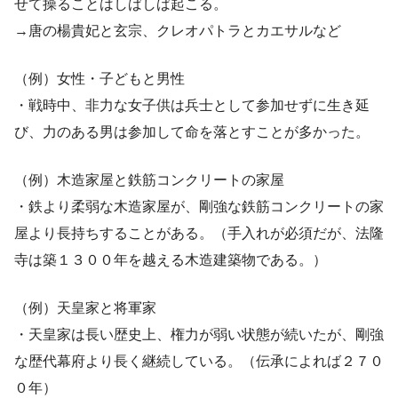
せて操ることはしばしば起こる。
→唐の楊貴妃と玄宗、クレオパトラとカエサルなど
（例）女性・子どもと男性
・戦時中、非力な女子供は兵士として参加せずに生き延
び、力のある男は参加して命を落とすことが多かった。
（例）木造家屋と鉄筋コンクリートの家屋
・鉄より柔弱な木造家屋が、剛強な鉄筋コンクリートの家
屋より長持ちすることがある。（手入れが必須だが、法隆
寺は築１３００年を越える木造建築物である。）
（例）天皇家と将軍家
・天皇家は長い歴史上、権力が弱い状態が続いたが、剛強
な歴代幕府より長く継続している。（伝承によれば２７０
０年）