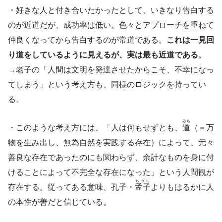
・好きな人と付き合いたかったとして、いきなり告白する
のが近道だが、成功率は低い。色々とアプローチを重ねて
仲良くなってから告白するのが常道である。
これは一見回
り道をしているように見えるが、実は最も近道である
。
→老子の「人間は文明を発達させたからこそ、不幸になっ
てしまう」という考え方も、同様のロジックを持ってい
る。
みち
・このような考え方には、「人は何もせずとも、
道
（＝万
物を生み出し、無為自然を実践する存在）によって、元々
善良な存在であったのにも関わらず、余計なものを身に付
けることによって不完全な存在になった」という人間観が
もうし
存在する。従ってある意味、孔子・
孟子
よりもはるかに人
の本性が善だと信じている。