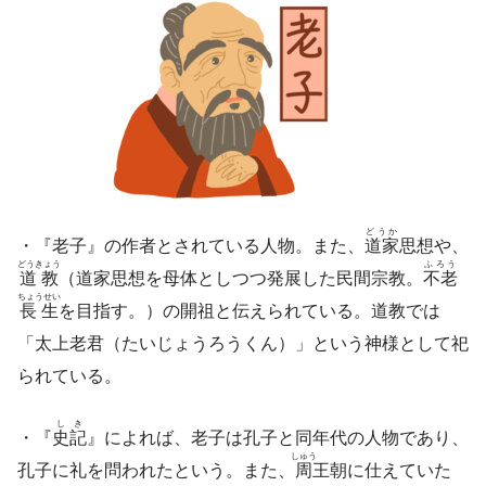
どうか
・『老子』の作者とされている人物。また、
道家
思想や、
どうきょう
ふろう
道教
（道家思想を母体としつつ発展した民間宗教。
不老
ちょうせい
長生
を目指す。）の開祖と伝えられている。道教では
「太上老君（たいじょうろうくん）」という神様として祀
られている。
しき
・『
史記
』によれば、老子は孔子と同年代の人物であり、
しゅう
孔子に礼を問われたという。また、
周
王朝に仕えていた