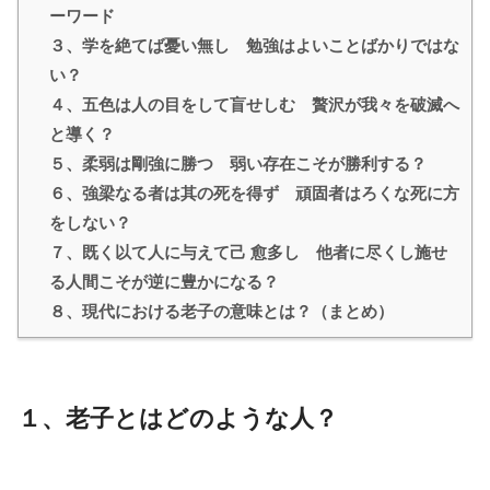
ーワード
３、学を絶てば憂い無し 勉強はよいことばかりではな
い？
４、五色は人の目をして盲せしむ 贅沢が我々を破滅へ
と導く？
５、柔弱は剛強に勝つ 弱い存在こそが勝利する？
６、強梁なる者は其の死を得ず 頑固者はろくな死に方
をしない？
７、既く以て人に与えて己 愈多し 他者に尽くし施せ
る人間こそが逆に豊かになる？
８、現代における老子の意味とは？（まとめ）
１、老子とはどのような人？