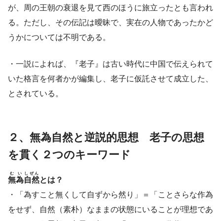
が、周の王朝の衰退を見て西のほうに旅立ったとも言われ
る。ただし、その伝記は曖昧で、実在の人物であったかど
うかについては不明である。
・一説によれば、『老子』は古い時代に中国で伝えられて
いた格言を何者かが編集し、老子に仮託させて成立した、
とされている。
２、無為自然と逆説的思想 老子の思想
を貫く２つのキーワード
むい
しぜん
無為
自然
とは？
・「為すこと無くして自ずから然り」＝「ことさらな作為
をせず、自然（素朴）なままの状態にいることが理想であ