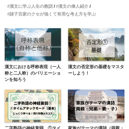
漢文に学ぶ人生の教訓
漢文の偉人紹介
諸子百家のクセが強くて有用な考え方を学ぶ
漢文における呼称表現（一人
漢文の否定形の基礎をマスタ
称と二人称）のバリエーショ
ーしよう！
ンを知ろう
二字熟語の神経衰弱 ①タイ
家族がテーマの漢詩（両親・