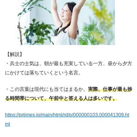
【解説】
・兵士の士気は、朝が最も充実している一方、昼から夕方
にかけては落ちていくという名言。
・この言葉は現代にも当てはまるか。
実際、仕事が最も捗
る時間帯について、午前中と答える人は多い
です
。
https://prtimes.jp/main/html/rd/p/000000103.000041309.ht
ml