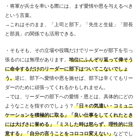
・将軍が兵士を率いる際には、まず愛情や恩を与えるべき
という言葉。
→これはそのまま、「上司と部下」「先生と生徒」「部長
と部員」の関係でも活用できる。
・そもそも、その立場や役職だけでリーダーが部下を引っ
張るのには無理があります。
地位にふんぞり返って偉そう
に命令するだけのリーダーに部下はついてこないでしょ
う。
逆に、部下へ愛情や恩を施せば、部下は辛くてもリー
ダーのために頑張ってくれるかもしれません。
→では、リーダーの部下への愛情・恩とは、具体的にどの
ようなことを指すのでしょう？
「日々の気遣い・コミュニ
ケーションを積極的に取る」「良い仕事をしてくれたとき
には大げさに誉める」「ミスした時は怒らず、理性的に注
意する」「自分の言うことをコロコロ変えない」
などでし