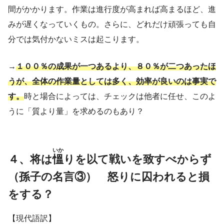
間がかかります。作業は進行度が高まれば高まるほど、進
みが遅くなっていくもの。さらに、どれだけ頑張っても自
分では気付かないミスは起こります。
→
１００％の成果が一つあるより、８０％が二つあったほ
うが、全体の作業量としては多く、効率が良いのは事実で
す。
時と場合によっては、チェックは他者に任せ、このよ
うに「質より量」を求めるのもあり？
いか
４、将は
慍
りを以て戦いを致すべからず
（孫子の名言③） 怒りに囚われると損
をする？
【現代語訳】