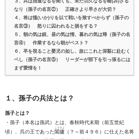
３、兵は拙速なるを聞くも、未だ功久なるを睹(み)ざる
なり（孫子の名言②） 正確さより早さが大切？
４、将は慍(いか)りを以て戦いを致すべからず（孫子の
名言③） 怒りに囚われると損をする？
５、朝の気は鋭、昼の気は惰、暮れの気は帰（孫子の名
言④） 作業するなら朝がベスト？
６、卒を視ること嬰児の如し、故にこれと深谿に赴むく
ベし（孫子の名言⑤） リーダーが部下を引っ張るには
まず愛情を！
１、孫子の兵法とは？
孫子とは？
・孫子（本名は孫武）とは、春秋時代末期（前五世紀
こうりょ
頃）、呉の王であった
闔廬
（？～前４９６）に仕えた名将