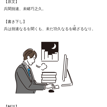
【原文】
兵聞拙速、未睹巧之久。
【書き下し】
み
兵は拙速なるを聞くも、未だ功久なるを
睹
ざるなり。
【解説】