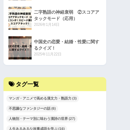
二字熟語の神経衰弱 ②スコアア
タックモード（応用）
2026年1月14日
中国史の恋愛・結婚・性愛に関す
るクイズ！
2025年11月22日
タグ一覧
マンガ・アニメで高める漢文力・熟語力
(3)
不思議なファンタジーの話
(6)
人物別・テーマ別に味わう漢詩の世界
(27)
人生あるあるな故事成語を学ぶ
(16)