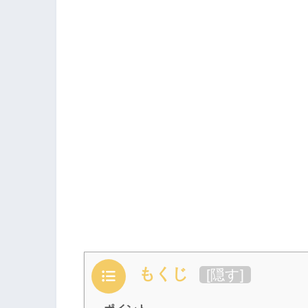
もくじ
[
隠す
]