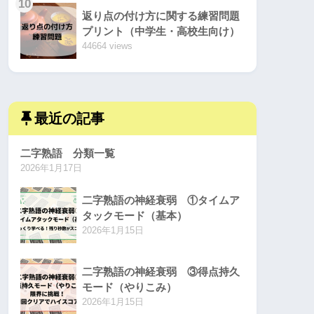
10
返り点の付け方に関する練習問題
プリント（中学生・高校生向け）
44664 views
最近の記事
二字熟語 分類一覧
2026年1月17日
二字熟語の神経衰弱 ①タイムア
タックモード（基本）
2026年1月15日
二字熟語の神経衰弱 ③得点持久
モード（やりこみ）
2026年1月15日