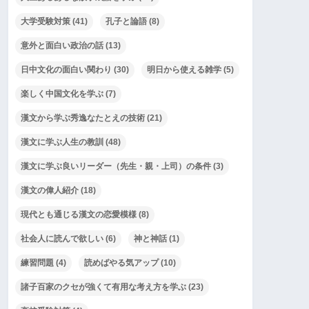
大学受験対策
(41)
孔子と論語
(8)
意外と面白い政治の話
(13)
日中文化の面白い関わり
(30)
明日から使える雑学
(5)
楽しく中国文化を学ぶ
(7)
漢文から学ぶ秀逸なたとえの技術
(21)
漢文に学ぶ人生の教訓
(48)
漢文に学ぶ良いリーダー（先生・親・上司）の条件
(3)
漢文の偉人紹介
(18)
現代とも通じる漢文の恋愛模様
(8)
社会人に読んで欲しい
(6)
神と神話
(1)
練習問題
(4)
読めばやる気アップ
(10)
諸子百家のクセが強くて有用な考え方を学ぶ
(23)