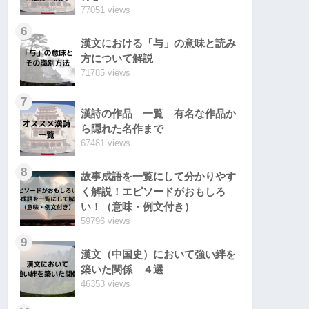
77051 views
6
漢文における「与」の意味と読み
方について解説
71785 views
7
漢詩の作品 一覧 有名な作品か
ら隠れた名作まで
67481 views
8
故事成語を一覧にして分かりやす
く解説！エピソードがおもしろ
い！（意味・例文付き）
59796 views
9
漢文（中国史）において強い絆を
築いた関係 ４選
46353 views