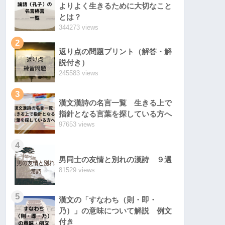
よりよく生きるために大切なこと
とは？
344273 views
2
返り点の問題プリント（解答・解
説付き）
245583 views
3
漢文漢詩の名言一覧 生きる上で
指針となる言葉を探している方へ
97653 views
4
男同士の友情と別れの漢詩 ９選
81529 views
5
漢文の「すなわち（則・即・
乃）」の意味について解説 例文
付き